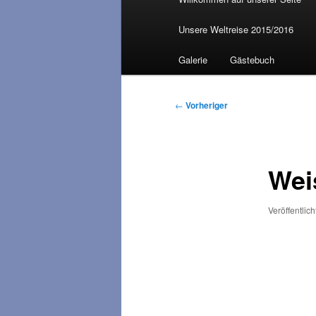
Unsere Weltreise 2015/2016
Galerie
Gästebuch
Beitragsnavigation
←
Vorheriger
Wei
Veröffentlic