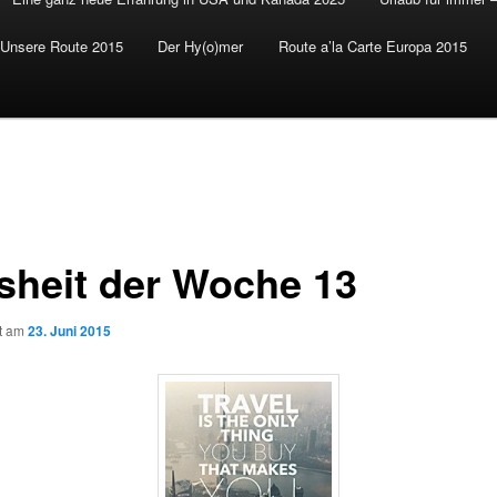
Unsere Route 2015
Der Hy(o)mer
Route a’la Carte Europa 2015
sheit der Woche 13
ht am
23. Juni 2015