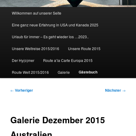
Hauptmenü
Willkommen auf unserer Seite
Eine ganz neue Erfahrung in USA und Kanada 2025
Urlaub für immer – Es geht wieder los …2023..
Unsere Weltreise 2015/2016
Unsere Route 2015
Der Hy(o)mer
Route a’la Carte Europa 2015
Gästebuch
Route Welt 2015/2016
Galerie
Beitragsnavigation
←
Vorheriger
Nächster
→
Galerie Dezember 2015
Australien