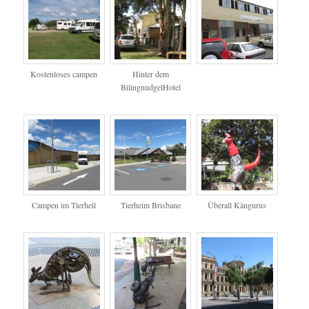
Kostenloses campen
Hinter dem
BilingnudgelHotel
Campen im Tierheil
Tierheim Brisbane
Überall Kängurus