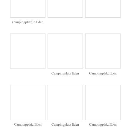
wir sind wohl in
Australien !
Dieser Eintrag wurde von
Heike
unter
Galerie
veröffentlicht. Setze ein
Lesezeichen für den
Permalink
.
LETZTE KOMMENTARE
Heike
Hallo Ingo, sorry das ich …
Ingo
das sind ja mal wieder at …
Brigitte
Hallo Heike, klasse, hab …
Heike
Hallo zurück es freut mic …
Fam. Fachinger
Hallo Ihr zwei Danke fü …