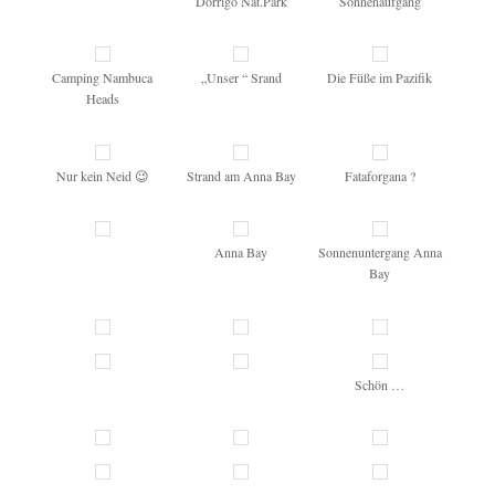
Dorrigo Nat.Park
Sonnenaufgang
Camping Nambuca
„Unser “ Srand
Die Füße im Pazifik
Heads
Nur kein Neid 😉
Strand am Anna Bay
Fataforgana ?
Anna Bay
Sonnenuntergang Anna
Bay
Schön …