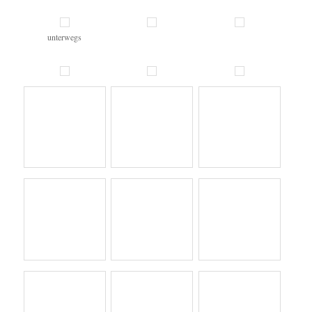
unterwegs
Campingplatz in Eden
Campingplatz Eden
Campingplatz Eden
Campingplatz Eden
Campingplatz Eden
Campingplatz Eden
Campingplatz Eden
Campingplatz Eden
unsere ersten Kängeruhs