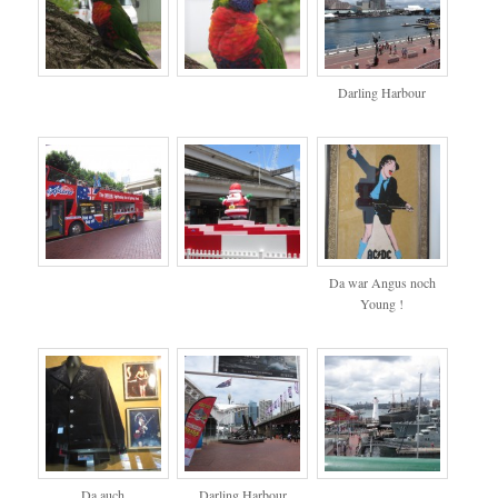
Darling Harbour
Da war Angus noch
Young !
Da auch
Darling Harbour