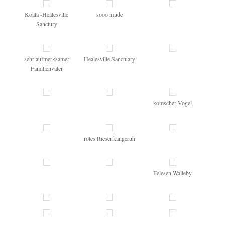
Koala -Healesville
sooo müde
Sanctury
sehr aufmerksamer
Healesville Sanctuary
Familienvater
komscher Vogel
rotes Riesenkängeruh
Felesen Walleby