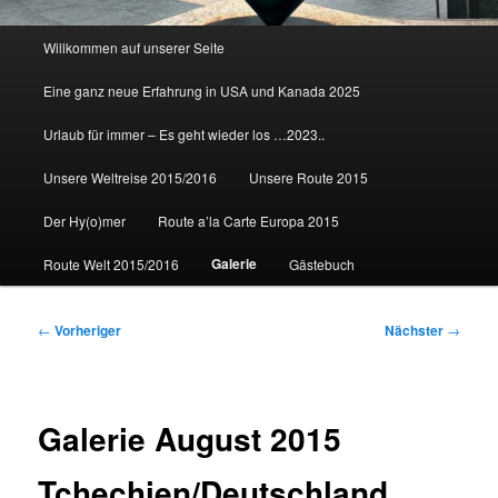
Hauptmenü
Willkommen auf unserer Seite
Eine ganz neue Erfahrung in USA und Kanada 2025
Urlaub für immer – Es geht wieder los …2023..
Unsere Weltreise 2015/2016
Unsere Route 2015
Der Hy(o)mer
Route a’la Carte Europa 2015
Galerie
Route Welt 2015/2016
Gästebuch
Beitragsnavigation
←
Vorheriger
Nächster
→
Galerie August 2015
Tchechien/Deutschland