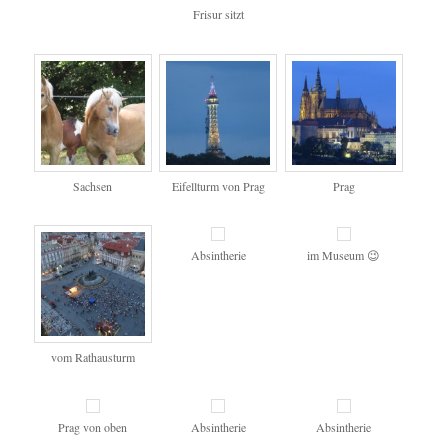
Frisur sitzt
Sachsen
Eifellturm von Prag
Prag
Absintherie
im Museum 😉
vom Rathausturm
Prag von oben
Absintherie
Absintherie