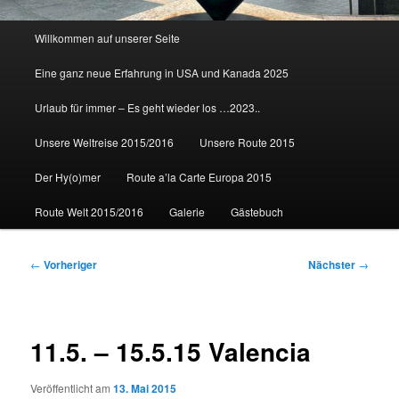
Hauptmenü
Willkommen auf unserer Seite
Eine ganz neue Erfahrung in USA und Kanada 2025
Urlaub für immer – Es geht wieder los …2023..
Unsere Weltreise 2015/2016
Unsere Route 2015
Der Hy(o)mer
Route a’la Carte Europa 2015
Route Welt 2015/2016
Galerie
Gästebuch
Beitragsnavigation
←
Vorheriger
Nächster
→
11.5. – 15.5.15 Valencia
Veröffentlicht am
13. Mai 2015